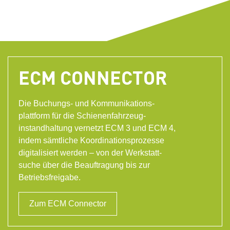
ECM
ECM Connector
Referenzen
ECM CONNECTOR
Rail Blog
Einsatzgebiete
Die Buchungs- und Kommunikations-
plattform für die Schienenfahrzeug-
instandhaltung vernetzt ECM 3 und ECM 4,
indem sämtliche Koordinationsprozesse
Events
digitalisiert werden – von der Werkstatt-
suche über die Beauftragung bis zur
Download
Betriebsfreigabe.
Unternehmen
Karriere
Zum ECM Connector
Kontakt