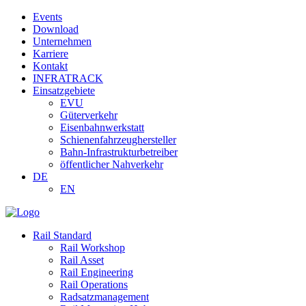
Events
Download
Unternehmen
Karriere
Kontakt
INFRATRACK
Einsatzgebiete
EVU
Güterverkehr
Eisenbahnwerkstatt
Schienenfahrzeughersteller
Bahn-Infrastrukturbetreiber
öffentlicher Nahverkehr
DE
EN
Rail Standard
Rail Workshop
Rail Asset
Rail Engineering
Rail Operations
Radsatzmanagement