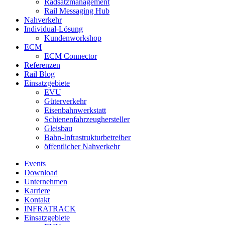
Radsatzmanagement
Rail Messaging Hub
Nahverkehr
Individual-Lösung
Kundenworkshop
ECM
ECM Connector
Referenzen
Rail Blog
Einsatzgebiete
EVU
Güterverkehr
Eisenbahnwerkstatt
Schienenfahrzeughersteller
Gleisbau
Bahn-Infrastrukturbetreiber
öffentlicher Nahverkehr
Events
Download
Unternehmen
Karriere
Kontakt
INFRATRACK
Einsatzgebiete