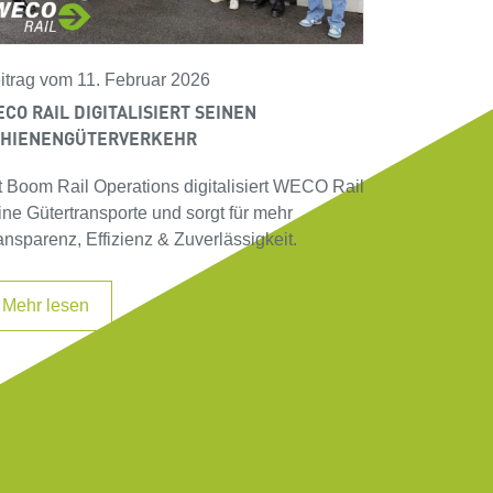
itrag vom 11. Februar 2026
CO RAIL DIGITALISIERT SEINEN
CHIENENGÜTERVERKEHR
t Boom Rail Operations digitalisiert WECO Rail
ine Gütertransporte und sorgt für mehr
ansparenz, Effizienz & Zuverlässigkeit.
Mehr lesen