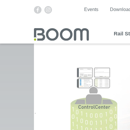
Events
Downloa
Rail S