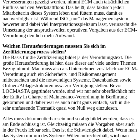
Verbesserungen gezeigt werden, nimmt ECM auch tatsächlichen
Einfluss auf den Werkstattfloor. Das heißt, dass faktisch jede:r
Mitarbeiter:in dieses System leben und füttern muss, damit es
nachverfolgbar ist. Während ISO „nur“ das Managementsystem
bewertet und dabei viel Interpretationsspielraum lässt, verursacht die
Umsetzung der anspruchsvollen operativen Vorgaben aus der ECM-
Verordnung deutlich mehr Aufwand.
Welchen Herausforderungen mussten Sie sich im
Zertifizierungsprozess stellen?
Die Basis für die Zertifizierung bildet ja der Verordnungstext. Die
große Herausforderung ist hier, dass dieser auf viele andere Themen
Bezug nimmt. Man muss also als Unternehmen zusätzlich zur ECM-
Verordnung auch ein Sicherheits- und Risikomanagement
mitbetrachten und die notwendigen Systeme, Datenbanken sowie
Ordner-/Ablagestrukturen usw. zur Verfügung stellen. Bevor
LOCMASTA gegründet wurde, sind wir nur sehr oberflächlich mit
der Entity in Charge of Maintenance-Verordnung in Berührung
gekommen und daher war es auch nicht ganz einfach, sich in die
sehr umfassende Thematik quasi von Null weg einzulesen.
Alles muss dokumentierbar sein und so abgebildet werden, dass es
am Ende schlüssig ist. Gleichzeitig müssen die Vorgaben aber auch
in der Praxis lebbar sein. Das ist die Schwierigkeit dabei. Wenn man
das System nur um des Systems Willen aufrechterhält, wird man