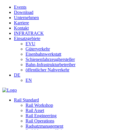
Events
Download
Unternehmen
Karriere
Kontakt
INFRATRACK
Einsatzgebiete
EVU
Güterverkehr
Eisenbahnwerkstatt
Schienenfahrzeughersteller
Bahn-Infrastrukturbetreiber
öffentlicher Nahverkehr
DE
EN
Rail Standard
Rail Workshop
Rail Asset
Rail Engineering
Rail Operations
Radsatzmanagement