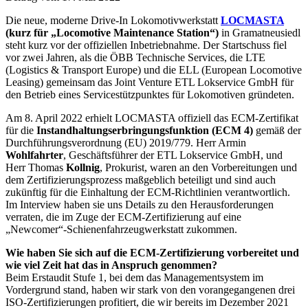
Die neue, moderne Drive-In Lokomotivwerkstatt
LOCMASTA
(kurz für „Locomotive Maintenance Station“)
in Gramatneusiedl
steht kurz vor der offiziellen Inbetriebnahme. Der Startschuss fiel
vor zwei Jahren, als die ÖBB Technische Services, die LTE
(Logistics & Transport Europe) und die ELL (European Locomotive
Leasing) gemeinsam das Joint Venture ETL Lokservice GmbH für
den Betrieb eines Servicestützpunktes für Lokomotiven gründeten.
Am 8. April 2022 erhielt LOCMASTA offiziell das ECM-Zertifikat
für die
Instandhaltungserbringungsfunktion (ECM 4)
gemäß der
Durchführungsverordnung (EU) 2019/779. Herr Armin
Wohlfahrter
, Geschäftsführer der ETL Lokservice GmbH, und
Herr Thomas
Kollnig
, Prokurist, waren an den Vorbereitungen und
dem Zertifizierungsprozess maßgeblich beteiligt und sind auch
zukünftig für die Einhaltung der ECM-Richtlinien verantwortlich.
Im Interview haben sie uns Details zu den Herausforderungen
verraten, die im Zuge der ECM-Zertifizierung auf eine
„Newcomer“-Schienenfahrzeugwerkstatt zukommen.
Wie haben Sie sich auf die ECM-Zertifizierung vorbereitet und
wie viel Zeit hat das in Anspruch genommen?
Beim Erstaudit Stufe 1, bei dem das Managementsystem im
Vordergrund stand, haben wir stark von den vorangegangenen drei
ISO-Zertifizierungen profitiert, die wir bereits im Dezember 2021