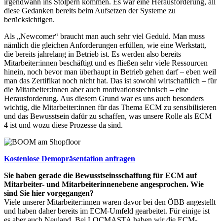
irgendwann ins Stolpern kommen. Es war eine Herausforderung, all
diese Gedanken bereits beim Aufsetzen der Systeme zu
berücksichtigen.
Als „Newcomer“ braucht man auch sehr viel Geduld. Man muss
nämlich die gleichen Anforderungen erfüllen, wie eine Werkstatt,
die bereits jahrelang in Betrieb ist. Es werden also bereits
Mitarbeiter:innen beschäftigt und es fließen sehr viele Ressourcen
hinein, noch bevor man überhaupt in Betrieb gehen darf – eben weil
man das Zertifikat noch nicht hat. Das ist sowohl wirtschaftlich – für
die Mitarbeiter:innen aber auch motivationstechnisch – eine
Herausforderung. Aus diesem Grund war es uns auch besonders
wichtig, die Mitarbeiter:innen für das Thema ECM zu sensibilisieren
und das Bewusstsein dafür zu schaffen, was unsere Rolle als ECM
4 ist und wozu diese Prozesse da sind.
Kostenlose Demopräsentation anfragen
Sie haben gerade die Bewusstseinsschaffung für ECM auf
Mitarbeiter- und Mitarbeiterinnenebene angesprochen. Wie
sind Sie hier vorgegangen?
Viele unserer Mitarbeiter:innen waren davor bei den ÖBB angestellt
und haben daher bereits im ECM-Umfeld gearbeitet. Für einige ist
es aber auch Neuland. Bei LOCMASTA haben wir die ECM-