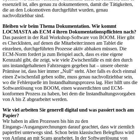
essenziell ist, alles genau zu dokumentieren, damit die Tätigkeiten,
die an den Lokomotiven durchgeführt wurden, genau
nachvollziehbar sind.
Bleiben wir beim Thema Dokumentation. Wie kommt
LOCMASTA als ECM 4 ihren Dokumentationspflichten nach?
Das passiert in der Rail Workshop-Software von BOOM. Hier gibt
es Checklisten, auf denen die Mitarbeiter:innen am Tablet die
einzelnen, durchgeführten Prozesse aktiv abhaken müssen. Die
ECM-Norm fordert ja zum Beispiel auch, dass es eine eigene
Kennzahl gibt, die zeigt, wie viele Zwischenfälle es mit den durch
uns instandgehaltenen Fahrzeugen gegeben hat – unsere oberste
Prämisse ist, dass hier immer „Null“ steht. Aber falls es doch einmal
einen Zwischenfall geben sollte, muss genau nachvollziehbar sein,
wo die Fehlerquelle im Instandhaltungsprozess lag. Hier hilft uns die
Softwarelösung von BOOM, einen wasserdichten und ECM-
konformen Prozess zu haben, bei dem die Instandhaltungsvorgaben
von A bis Z abgearbeitet werden.
Wie viel arbeiten Sie generell digital und was passiert noch am
Papier?
Wir haben in allen Prozessen bis hin zu den
Eingangs-/Ausgangsrechnungen darauf geachtet, dass wir ziemlich
papierfrei unterwegs sind. Schon beim klassischen Belegfluss wird
von Anfang an mit Scans gearbeitet. In der Softwarelösung von