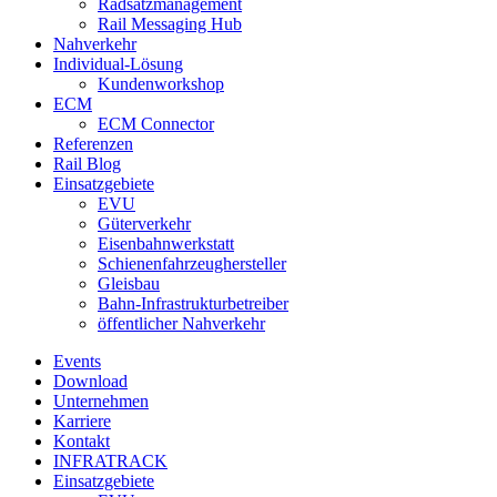
Radsatzmanagement
Rail Messaging Hub
Nahverkehr
Individual-Lösung
Kundenworkshop
ECM
ECM Connector
Referenzen
Rail Blog
Einsatzgebiete
EVU
Güterverkehr
Eisenbahnwerkstatt
Schienenfahrzeughersteller
Gleisbau
Bahn-Infrastrukturbetreiber
öffentlicher Nahverkehr
Events
Download
Unternehmen
Karriere
Kontakt
INFRATRACK
Einsatzgebiete