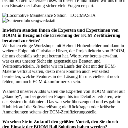
bis hin zu den Materialen usw. In diesem Punkt haben wir uns durch
den Einsatz der Lösung sicher viele Fragen erspart.
Inwiefern standen Ihnen die Experten und Expertinnen von
BOOM in Bezug auf die Erreichung der ECM-Zertifizierung
beratend zur Seite?
Wir hatten einige Workshops mit Helmut Hohenbichler und dann in
weiterer Folge mit Christiane Hirzer, der Projektleiterin von BOOM,
die uns ebenfalls sehr gut betreut hat. Wie zuvor bereits erwähnt,
war es aus unserer Sicht ein gegenseitiges Beraten und
Weiterentwickeln. Je tiefer wir im Laufe der Zeit mit der ECM-
Materie vertraut waren, desto mehr konnten auch wir selbst
beurteilen, welche Features in der Lösung für uns vielleicht noch
fehlen, um noch ECM 4-konformer zu sein.
Während unserer Audits waren die Experten von BOOM immer auf
„Standby“, um bei gezielten Fragen bis ins Detail zu erklären, wie
das System funktioniert. Das war sehr überzeugend und es gab in
Hinblick auf die Softwarelösung nie Rückfragen oder kritische
Anmerkungen seitens der ECM-Zertifizierungsstelle.
Wo sehen Sie in Zukunft den größten Vorteil, den Sie durch
den Einsatz der BOOM Rail Solutions haben werden?