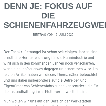
ECM
DENN JE: FOKUS AUF
ECM Connector
DIE
Referenzen
SCHIENENFAHRZEUGWE
Rail Blog
BEITRAG VOM 13. JULI 2022
Einsatzgebiete
Der Fachkräftemangel ist schon seit einigen Jahren eine
ernsthafte Herausforderung für die Bahnindustrie und
wird sich in den kommenden Jahren noch verschärfen,
Events
wenn nicht sofort etwas dagegen unternommen wird. Im
letzten Artikel haben wir dieses Thema näher beleuchtet
Download
und uns dabei insbesondere auf die Betreiber und
Unternehmen
Eigentümer von Schienenfahrzeugen konzentriert, die für
Karriere
die Instandhaltung ihrer Flotte verantwortlich sind.
Kontakt
Nun wollen wir uns auf den Bereich der Werkstätten
INFRATRACK