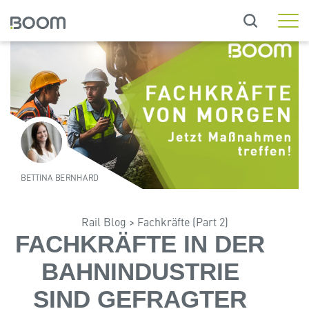
Rail Standard
Rail Workshop
Rail Asset
Rail Engineering
Rail Operations
Radsatzmanagement
BETTINA BERNHARD
Rail Messaging Hub
Rail Blog
>
Fachkräfte (Part 2)
Nahverkehr
FACHKRÄFTE IN DER
Individual-Lösung
BAHNINDUSTRIE
Kundenworkshop
SIND GEFRAGTER