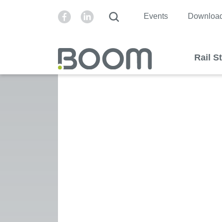
Events
Downloa
Rail S