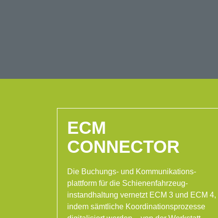
ECM
CONNECTOR
Die Buchungs- und Kommunikations-
plattform für die Schienenfahrzeug-
instandhaltung vernetzt ECM 3 und ECM 4,
indem sämtliche Koordinationsprozesse