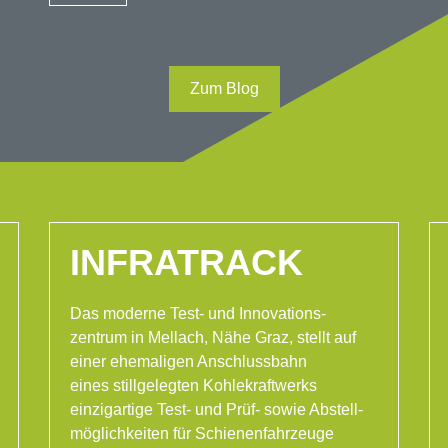
Zum Blog
INFRATRACK
Das moderne Test- und Innovations-
zentrum in Mellach, Nähe Graz, stellt auf
einer ehemaligen Anschlussbahn
eines stillgelegten Kohlekraftwerks
einzigartige Test- und Prüf- sowie Abstell-
möglichkeiten für Schienenfahrzeuge