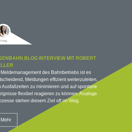
ETTINA
ISENBAHN.BLOG INTERVIEW MIT ROBERT
ELLER
 Meldemanagement des Bahnbetriebs ist es
tscheidend, Meldungen effizient weiterzuleiten,
 Ausfallzeiten zu minimieren und auf spontane
eignisse flexibel reagieren zu können. Analoge
ozesse stehen diesem Ziel oft im Weg.
Mehr