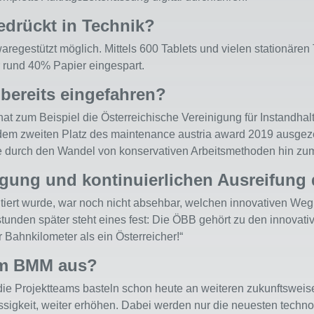
drückt in Technik?
waregestützt möglich. Mittels 600 Tablets und vielen stationär
er rund 40% Papier eingespart.
bereits eingefahren?
 hat zum Beispiel die Österreichische Vereinigung für Instandha
dem zweiten Platz des maintenance austria award 2019 ausge
ie durch den Wandel von konservativen Arbeitsmethoden hin zu
egung und kontinuierlichen Ausreifun
mentiert wurde, war noch nicht absehbar, welchen innovative
tunden später steht eines fest: Die ÖBB gehört zu den innova
 Bahnkilometer als ein Österreicher!“
dem BMM aus?
ie Projektteams basteln schon heute an weiteren zukunftsweise
sigkeit, weiter erhöhen. Dabei werden nur die neuesten techn