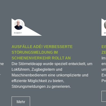
ROBERT
B
AUSFÄLLE ADÉ! VERBESSERTE
E
STÖRUNGSMELDUNG IM
Z
SCHIENENVERKEHR ROLLT AN
Im
ene
Die Störmeldeapp wurde speziell entwickelt, um
en
Lokführern, Zugbegleitern und
um
r
Maschinenbedienern eine unkomplizierte und
Er
effiziente Möglichkeit zu bieten,
Pr
Störungsmeldungen zu generieren.
Mehr